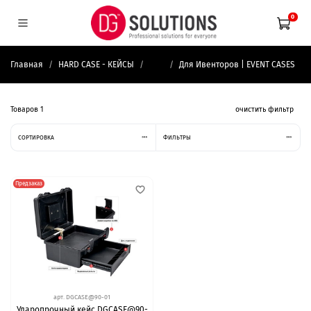
0
Главная
HARD CASE - КЕЙСЫ
...
Для Ивенторов | EVENT CASES
Товаров
1
очистить фильтр
СОРТИРОВКА
ФИЛЬТРЫ
Предзаказ
арт.
DGCASE@90-01
Ударопрочный кейс DGCASE@90-