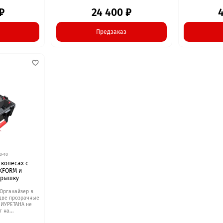
₽
24 400 ₽
Предзаказ
0-10
 колесах c
KFORM и
крышку
 Органайзер в
две прозрачные
ЛИУРЕТАНА не
 на...