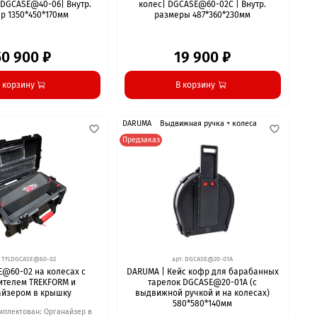
 DGCASE@40-06| Внутр.
колес| DGCASE@60-02C | Внутр.
р 1350*450*170мм
размеры 487*360*230мм
50 900 ₽
19 900 ₽
 корзину
В корзину
DARUMA
Выдвижная ручка + колеса
Предзаказ
.
TFLDGCASE@60-02
арт.
DGCASE@20-01А
@60-02 на колесах c
DARUMA | Кейс кофр для барабанных
ителем TREKFORM и
тарелок DGCASE@20-01А (с
айзером в крышку
выдвижной ручкой и на колесах)
580*580*140мм
мплектован: Органайзер в