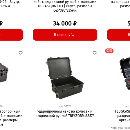
05 | Внутр.
кейс с выдвижной ручкой и колесами
на колесах
*195мм
DGCASE@60-03 | Внутр. размеры
разме
645*395*235мм
₽
34 000 ₽
В корзину
В
-23%
10
арт.
S8572
арт
ударопрочный
Ударопрочный кейс на колесах и
TFLDGCASE
ой и колесами
выдвижной ручкой TREKFORM S8572
раздел
р. размеры
орган
мм
Кейс уже уко