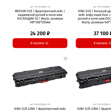
арт.
DGCASE@60-02
арт.
DGCASE@60-
MEDIUM SIZE | Ударопрочный кейс с
KING SIZE | Большой 
выдвижной ручкой и колесами
кейс кофр ящик бокс 
DGCASE@60-02 | Внутр. размеры
ручкой и колесами DG
490*360*205мм
Внутр. размеры 645*
24 200 ₽
37 100 
В корзину
В корзину
арт.
DGCASE@40-04
арт.
DGCASE@40-
KING SIZE LONG | Ударопрочный кейс
KING SIZE LONG | Ударо