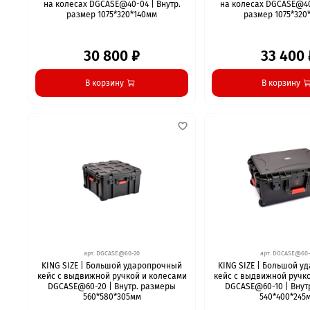
на колесах DGCASE@40-04 | Внутр.
на колесах DGCASE@40-
размер 1075*320*140мм
размер 1075*320
30 800 ₽
33 400 
В корзину
В корзину
арт.
DGCASE@60-20
арт.
DGCASE@60-
KING SIZE | Большой ударопрочный
KING SIZE | Большой 
кейс с выдвижной ручкой и колесами
кейс с выдвижной ручк
DGCASE@60-20 | Внутр. размеры
DGCASE@60-10 | Внут
560*580*305мм
540*400*245