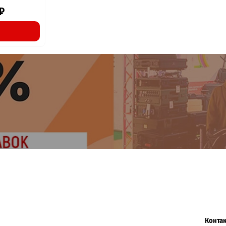
₽
Конта