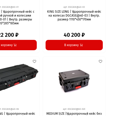
т.
DGCASE@60-01
арт.
DGCASE@40-03
 | Ударопрочный кейс с
KING SIZE LONG | Ударопрочный кейс
й ручкой и колесами
на колесах DGCASE@40-03 | Внутр.
-01 | Внутр. размеры
размер 1110*450*170мм
20*285*185мм
22 200 ₽
40 200 ₽
 корзину
В корзину
т.
DGCASE@40-06
арт.
DGCASE@60-02С
ONG | Ударопрочный кейс
MEDIUM SIZE |Ударопрочный кейс без