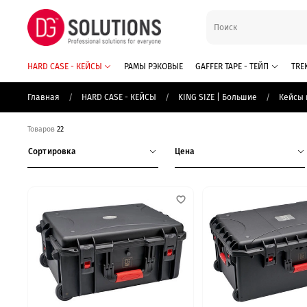
HARD CASE - КЕЙСЫ
РАМЫ РЭКОВЫЕ
GAFFER TAPE - ТЕЙП
TRE
Главная
HARD CASE - КЕЙСЫ
KING SIZE | Большие
Кейсы 
Товаров
22
Сортировка
Цена