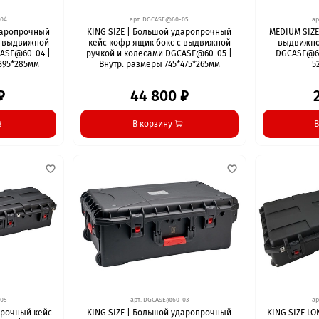
04
арт.
DGCASE@60-05
ар
ударопрочный
KING SIZE | Большой ударопрочный
MEDIUM SIZE
с выдвижной
кейс кофр ящик бокс с выдвижной
выдвижно
CASE@60-04 |
ручкой и колесами DGCASE@60-05 |
DGCASE@60
395*285мм
Внутр. размеры 745*475*265мм
5
₽
44 800 ₽
В корзину
В
05
арт.
DGCASE@60-03
ар
прочный кейс
KING SIZE | Большой ударопрочный
KING SIZE L