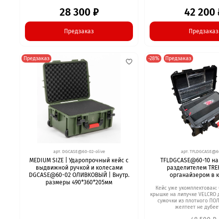
28 300 ₽
42 200 
Предзаказ
Предзаказ
Предзаказ
-28%
Предзаказ
арт.
DGCASE@60-02-olive
арт.
TFLDGCASE@6
MEDIUM SIZE | Ударопрочный кейс с
TFLDGCASE@60-10 на
выдвижной ручкой и колесами
разделителем TRE
DGCASE@60-02 ОЛИВКОВЫЙ | Внутр.
органайзером в 
размеры 490*360*205мм
Кейс уже укомплектован:
крышке на липучке VELCRO 
сумочки из плотного ПО
желтеет не дубеет