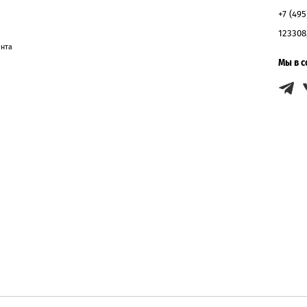
+7 (495
123308
ента
Мы в с