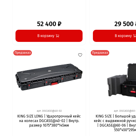
52 400 ₽
29 500 
В корзину
В корзину
Предзаказ
Предзаказ
арт.
DGCASE@40-02
арт.
DGCASE@60-
KING SIZE LONG | Ударопрочный кейс
KING SIZE | Большой 
на колесах DGCASE@40-02 | Внутр.
кейс с выдвижной ручк
размер 1075*380*145мм
| DGCASE@60-06 | Вну
550*450*295