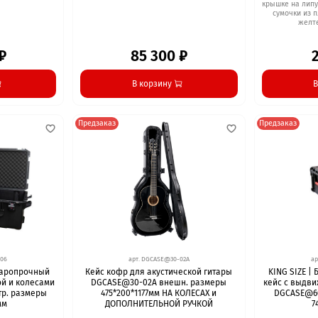
крышке на лип
сумочки из 
желте
₽
85 300 ₽
В корзину
В
Предзаказ
Предзаказ
06
арт.
DGCASE@30-02A
ар
ударопрочный
Кейс кофр для акустической гитары
KING SIZE |
ой и колесами
DGCASE@30-02А внешн. размеры
кейс с выдви
тр. размеры
475*200*1177мм НА КОЛЕСАХ и
DGCASE@60
мм
ДОПОЛНИТЕЛЬНОЙ РУЧКОЙ
7