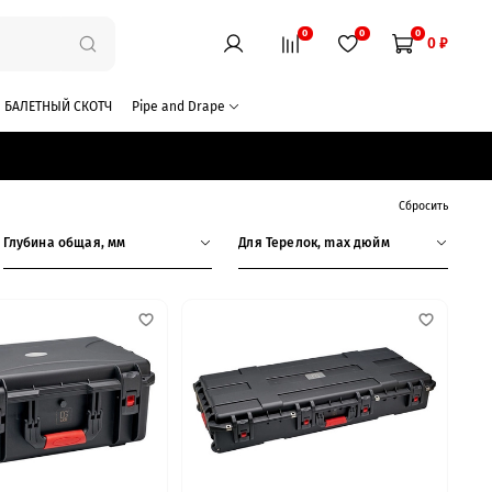
0
0
0
0 ₽
БАЛЕТНЫЙ СКОТЧ
Pipe and Drape
Сбросить
Глубина общая, мм
Для Терелок, max дюйм