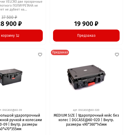
учке VELCRO две прозрачные
плотного ПОЛИУРЕТАНА не
ет не дубеет на...
37 500 ₽
28 900 ₽
19 900 ₽
 корзину
Предзаказ
Предзаказ
т.
DGCASE@60-09
арт.
DGCASE@60-02D
 Большой ударопрочный
MEDIUM SIZE | Ударопрочный кейс без
жной ручкой и колесами
колес | DGCASE@60-02D | Внутр.
-09 | Внутр. размеры
размеры 490*360*145мм
40*470*355мм