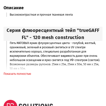
Описание
Высококонтрастная и прочная тканевая лента
Серия флюоресцентный тейп "trueGAFF
FL" - 120 mesh construction
Пять МАТОВЫХ ярких флуоресцентных цвета - голубой, желтый,
оранжевый, зеленый и розовый светиться в UV спектре
исключительно хорошо, специально разработанная для
маркировки объектов. Обеспечивает видимость даже при очень
небольшом освещении и ярко светится под УФ-спектром (светом).
Возможные размеры рулонов: 25мм х 25м, 25мм х 50м, 50 мм х 25м,
50 мм х 50м.
Показать полностью
указаны рекомендованные розничные цены
Оптовые цены запрашивайте по имейл