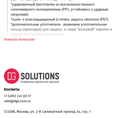
*ударопрочный (изготовлен
из высококачественного
сополимерного полипропилена (PP), устойчивого к ударным
нагрузкам
);
*пыле- и влагозащищенный (степень защиты оболочки IP67);
*дополнительные уплотнители - резиновое уплотнительное
кольцо (прокладка) для защиты, а также "волновой" поролон в
крышке для бережного хранения
*клапан регулирования давления и влажности воздуха.
Показать полностью
УДОБСТВО:
*удобная ручка с антискользящим покрытием;
*эргономичный замок - просто открыть и просто закрыть;
*
идеальное сочетание веса и прочности позволят комфортно
взять оборудование в ручную кладь или сдать его в багаж
;
*универсальный сегментированный (с насечками) ложемент
для индивидуального дизайна внутреннего пространства под
размеры оборудования.
ДИЗАЙН:
Контакты
*дизайн в современном стиле сочетает в себе минимализм,
+7 (495) 241-03-17
функциональность и строгие формы.
sale@dgs.com.ru
123308, Москва, ул. 2-й Силикатный проезд 34, стр. 1