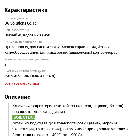
Характеристики
Производитель
DG Solutions Co. Jp.
Доп. аксессуары
Наклейки, Кодовый замок
Примеры использования
DJ Phantom IV, Для систем связи, Блоков управления, Фото и
Кинооборудования, Для микшерных (диджейских) контроллеров
Количество замков (защелок)
2
Внутренние габариты ДxШxВ
390*270*205мм (160мм + 45мм)
Все характеристики
Описание
Ключевые характеристики кейсов (кофров, ящиков, боксов) -
прочность, легкость, дизайн.
КАЧЕСТВО:
*
отлично подходят для транспортировки (авиа-, морские,
экспедиции, путешествия), в том числе при суровых условиях
°С до +90
°С);
(при температуре от -40